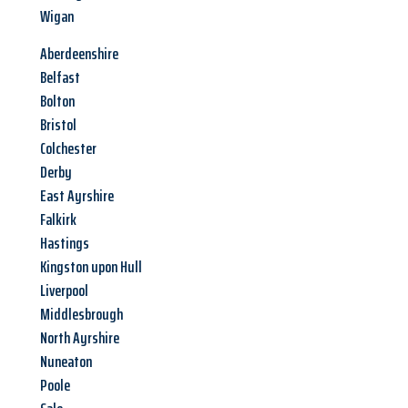
Wigan
Aberdeenshire
Belfast
Bolton
Bristol
Colchester
Derby
East Ayrshire
Falkirk
Hastings
Kingston upon Hull
Liverpool
Middlesbrough
North Ayrshire
Nuneaton
Poole