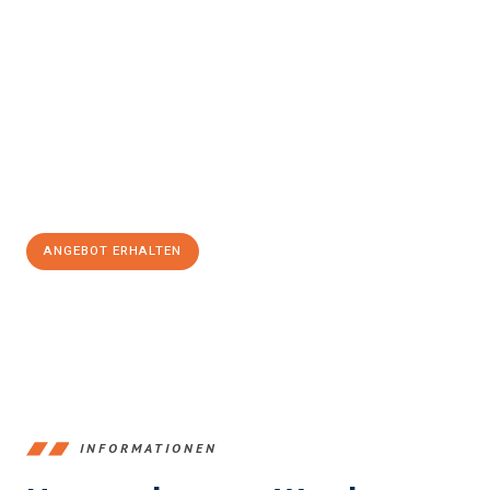
Erleben Sie mit Umzugsmeister Klein Ludwigshafen am Rhein, wie
einfach und stressfrei Ihr Umzug Ludwigshafen am Rhein
London
sein kann. Unser Expertenteam steht bereit, um Ihnen
einen reibungslosen Übergang in Ihr neues Zuhause zu
garantieren.
Jetzt
unverbindliches Angebot
erhalten &
100€ sparen:
ANGEBOT ERHALTEN
+4915792653362
INFORMATIONEN