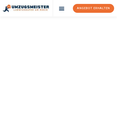
ANGEBOT ERHALTEN
UMZUGSMEISTER
KLEIN
Umzug
Ludwigshafen Am
Rhein
London
Ihr Umzug Ludwigshafen am Rhein London kann so einfach sein!
Erleben Sie unseren
erstklassigen Service
und sichern Sie sich
die
besten Preise in Ludwigshafen am Rhein
.
Jetzt Ihr individuelles Angebot anfordern und den ersten