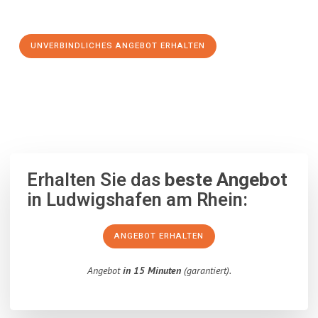
Schritt zu einem stressfreien Umzug nach London machen:
UNVERBINDLICHES ANGEBOT ERHALTEN
100% unverbindlich
– Garantiert eine Antwort
innerhalb von 15
Minuten
.
Erhalten Sie das
beste Angebot
in Ludwigshafen am Rhein:
ANGEBOT ERHALTEN
Angebot
in 15 Minuten
(garantiert).