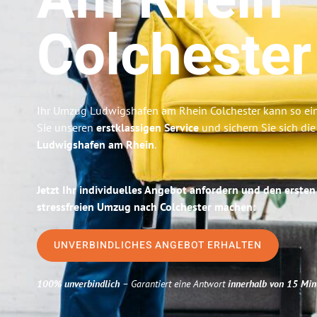
Am Rhein
Colchester
Ihr Umzug Ludwigshafen am Rhein Colchester kann so ein
Sie unseren
erstklassigen Service
und sichern Sie sich di
Ludwigshafen am Rhein
.
Jetzt Ihr individuelles Angebot anfordern und den ersten
stressfreien Umzug nach Colchester machen:
UNVERBINDLICHES ANGEBOT ERHALTEN
100% unverbindlich
– Garantiert eine Antwort
innerhalb von 15 Min