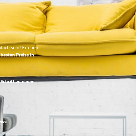
fach sein! Erleben
e
besten Preise in
 Schritt zu einem
uten
.