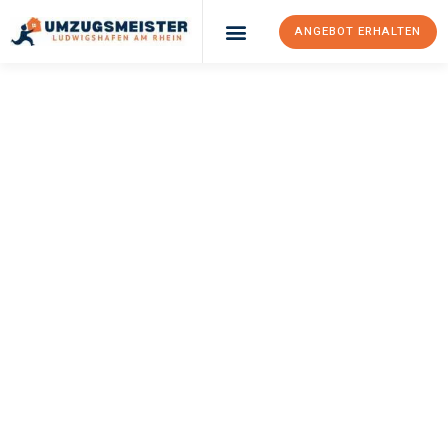
ANGEBOT ERHALTEN
UMZUGSMEISTER
KLEIN
Umzug
Ludwigshafen Am
Rhein
Renfrewshire
Ihr Umzug Ludwigshafen am Rhein Renfrewshire kann so einfach
sein! Erleben Sie unseren
erstklassigen Service
und sichern Sie
sich die
besten Preise in Ludwigshafen am Rhein
.
Jetzt Ihr individuelles Angebot anfordern und den ersten