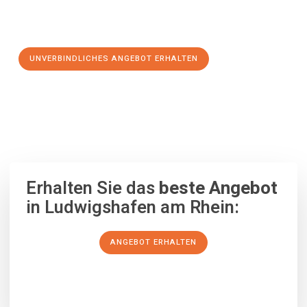
Schritt zu einem stressfreien Umzug nach Renfrewshire
machen:
UNVERBINDLICHES ANGEBOT ERHALTEN
100% unverbindlich
– Garantiert eine Antwort
innerhalb von 15
Minuten
.
Erhalten Sie das
beste Angebot
in Ludwigshafen am Rhein:
ANGEBOT ERHALTEN