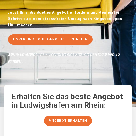
Jetzt Ihr individuelles Angebot anfordern und den ersten
Schritt zu einem stressfreien Umzug nach Kingston upon
Hull machen:
UNVERBINDLICHES ANGEBOT ERHALTEN
100% unverbindlich
– Garantiert eine Antwort
innerhalb von 15
Minuten
.
Erhalten Sie das
beste Angebot
in Ludwigshafen am Rhein:
ANGEBOT ERHALTEN