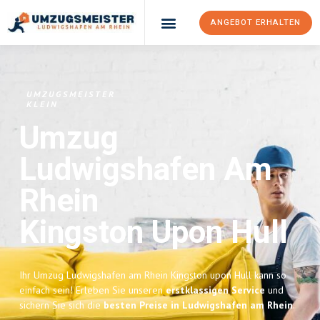
ANGEBOT ERHALTEN
UMZUGSMEISTER
KLEIN
Umzug
Ludwigshafen Am
Rhein
Kingston Upon Hull
Ihr Umzug Ludwigshafen am Rhein Kingston upon Hull kann so
einfach sein! Erleben Sie unseren
erstklassigen Service
und
sichern Sie sich die
besten Preise in Ludwigshafen am Rhein
.