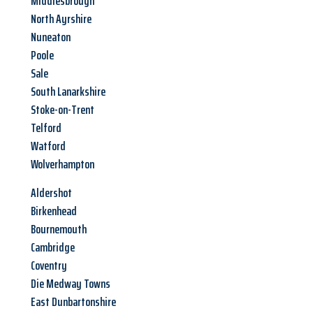
Middlesbrough
North Ayrshire
Nuneaton
Poole
Sale
South Lanarkshire
Stoke-on-Trent
Telford
Watford
Wolverhampton
Aldershot
Birkenhead
Bournemouth
Cambridge
Coventry
Die Medway Towns
East Dunbartonshire