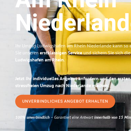
Am Rhein
Niederland
Ihr Umzug Ludwigshafen am Rhein Niederlande kann so ei
Sie unseren
erstklassigen Service
und sichern Sie sich di
Ludwigshafen am Rhein
.
Jetzt Ihr individuelles Angebot anfordern und den ersten
stressfreien Umzug nach Niederlande machen:
UNVERBINDLICHES ANGEBOT ERHALTEN
100% unverbindlich
– Garantiert eine Antwort
innerhalb von 15 Min