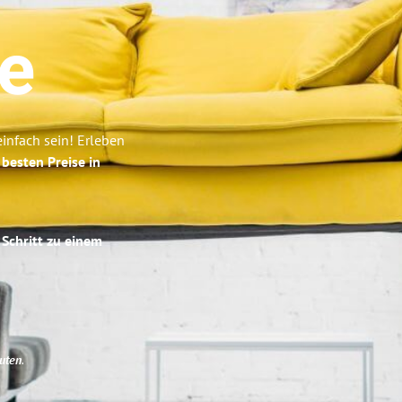
e
nfach sein! Erleben
e
besten Preise in
 Schritt zu einem
uten
.