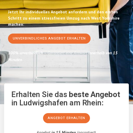
Jetzt Ihr individuelles Angebot anfordern und den ersten
Schritt zu einem stressfreien Umzug nach West Yorkshire
machen:
UNVERBINDLICHES ANGEBOT ERHALTEN
100% unverbindlich
– Garantiert eine Antwort
innerhalb von 15
Minuten
.
Erhalten Sie das
beste Angebot
in Ludwigshafen am Rhein:
ANGEBOT ERHALTEN
Angebot
in 15 Minuten
(garantiert).