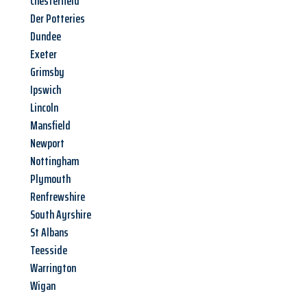
Chesterfield
Der Potteries
Dundee
Exeter
Grimsby
Ipswich
Lincoln
Mansfield
Newport
Nottingham
Plymouth
Renfrewshire
South Ayrshire
St Albans
Teesside
Warrington
Wigan