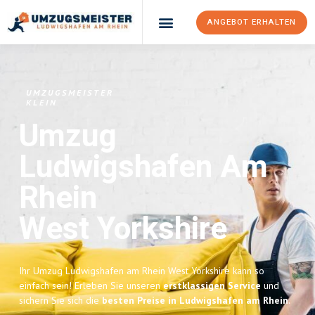
ANGEBOT ERHALTEN
UMZUGSMEISTER
KLEIN
Umzug
Ludwigshafen Am
Rhein
West Yorkshire
Ihr Umzug Ludwigshafen am Rhein West Yorkshire kann so
einfach sein! Erleben Sie unseren
erstklassigen Service
und
sichern Sie sich die
besten Preise in Ludwigshafen am Rhein
.