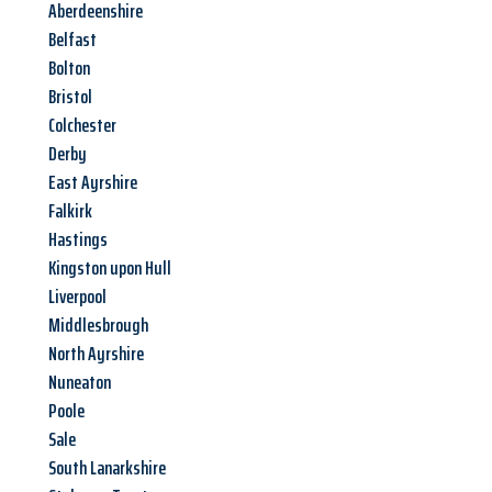
Aberdeenshire
Belfast
Bolton
Bristol
Colchester
Derby
East Ayrshire
Falkirk
Hastings
Kingston upon Hull
Liverpool
Middlesbrough
North Ayrshire
Nuneaton
Poole
Sale
South Lanarkshire