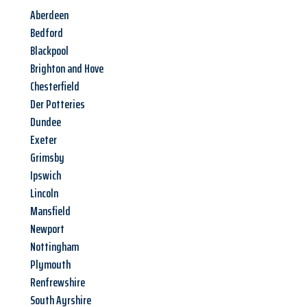
Aberdeen
Bedford
Blackpool
Brighton and Hove
Chesterfield
Der Potteries
Dundee
Exeter
Grimsby
Ipswich
Lincoln
Mansfield
Newport
Nottingham
Plymouth
Renfrewshire
South Ayrshire