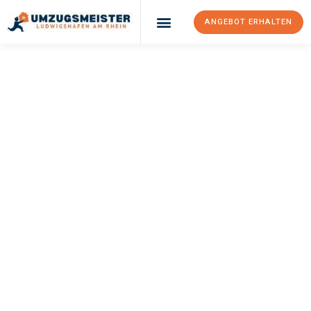
ANGEBOT ERHALTEN
UMZUGSMEISTER
KLEIN
Umzug
Ludwigshafen Am
Rhein
Swansea
Ihr Umzug Ludwigshafen am Rhein Swansea kann so einfach sein!
Erleben Sie unseren
erstklassigen Service
und sichern Sie sich
die
besten Preise in Ludwigshafen am Rhein
.
Jetzt Ihr individuelles Angebot anfordern und den ersten