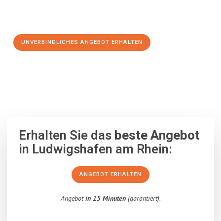
Schritt zu einem stressfreien Umzug nach Swansea
machen:
UNVERBINDLICHES ANGEBOT ERHALTEN
100% unverbindlich
– Garantiert eine Antwort
innerhalb von 15
Minuten
.
Erhalten Sie das
beste Angebot
in Ludwigshafen am Rhein:
ANGEBOT ERHALTEN
Angebot
in 15 Minuten
(garantiert).