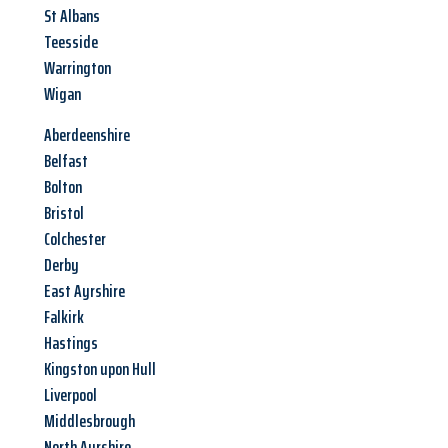
St Albans
Teesside
Warrington
Wigan
Aberdeenshire
Belfast
Bolton
Bristol
Colchester
Derby
East Ayrshire
Falkirk
Hastings
Kingston upon Hull
Liverpool
Middlesbrough
North Ayrshire