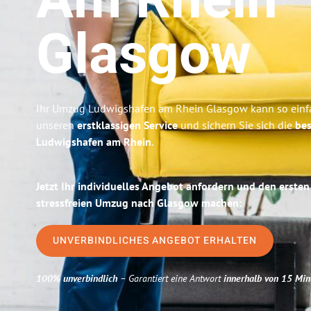
Am Rhein
Glasgow
Ihr Umzug Ludwigshafen am Rhein Glasgow kann so einfa
unseren
erstklassigen Service
und sichern Sie sich die
bes
Ludwigshafen am Rhein
.
Jetzt Ihr individuelles Angebot anfordern und den ersten
stressfreien Umzug nach Glasgow machen:
UNVERBINDLICHES ANGEBOT ERHALTEN
100% unverbindlich
– Garantiert eine Antwort
innerhalb von 15 Min