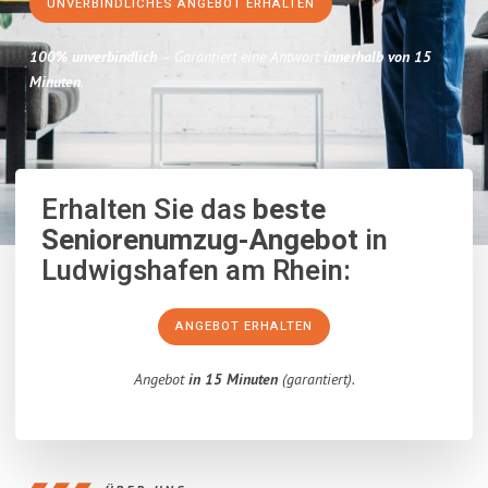
UNVERBINDLICHES ANGEBOT ERHALTEN
100% unverbindlich
– Garantiert eine Antwort
innerhalb von 15
Minuten
.
Erhalten Sie das
beste
Seniorenumzug-Angebot
in
Ludwigshafen am Rhein:
ANGEBOT ERHALTEN
Angebot
in 15 Minuten
(garantiert).