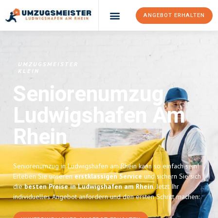
ANGEBOT ERHALTEN
UMZUGSMEISTER
KLEIN
Seniorenumzug
Ludwigshafen Am
Rhein
Seniorenumzug in Ludwigshafen am Rhein kann so einfach sein!
Erleben Sie unseren
erstklassigen Service
und sichern Sie sich
die
besten Preise in Ludwigshafen am Rhein
. Jetzt Ihr
individuelles Angebot anfordern und den ersten Schritt machen: