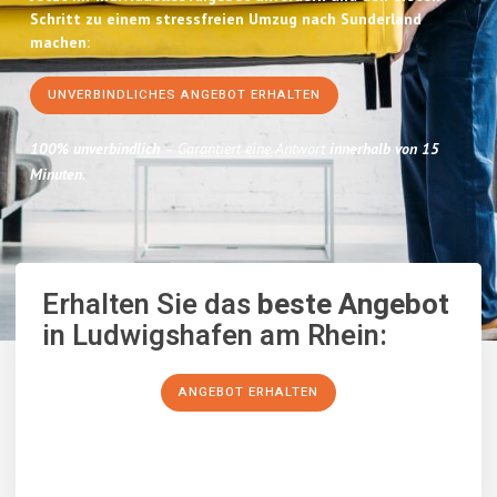
Schritt zu einem stressfreien Umzug nach Sunderland
machen:
UNVERBINDLICHES ANGEBOT ERHALTEN
100% unverbindlich
– Garantiert eine Antwort
innerhalb von 15
Minuten
.
Erhalten Sie das
beste Angebot
in Ludwigshafen am Rhein:
ANGEBOT ERHALTEN