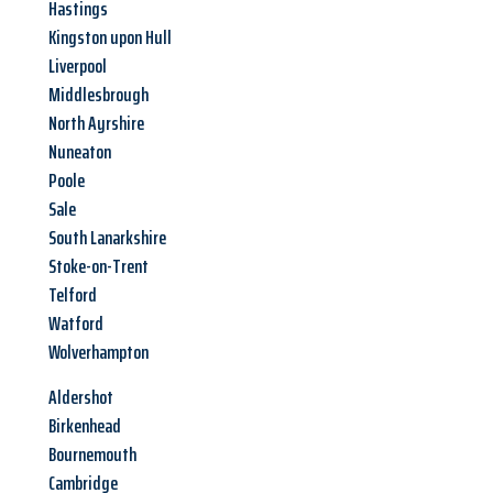
Hastings
Kingston upon Hull
Liverpool
Middlesbrough
North Ayrshire
Nuneaton
Poole
Sale
South Lanarkshire
Stoke-on-Trent
Telford
Watford
Wolverhampton
Aldershot
Birkenhead
Bournemouth
Cambridge