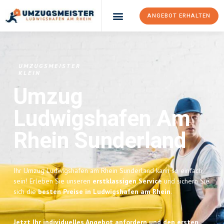
ANGEBOT ERHALTEN
UMZUGSMEISTER
KLEIN
Umzug
Ludwigshafen Am
Rhein
Sunderland
Ihr Umzug Ludwigshafen am Rhein Sunderland kann so einfach
sein! Erleben Sie unseren
erstklassigen Service
und sichern Sie
sich die
besten Preise in Ludwigshafen am Rhein
.
Jetzt Ihr individuelles Angebot anfordern und den ersten