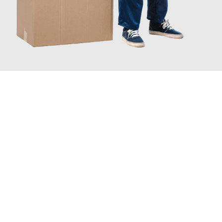
JETZT ANFRAGEN
Erleben Sie mit Umzugsmeister Klein Ludwigshafen am Rhein, wie
einfach und stressfrei Ihr Umzug Ludwigshafen am Rhein
Dumfries and Galloway
sein kann. Unser Expertenteam steht
bereit, um Ihnen einen reibungslosen Übergang in Ihr neues
Zuhause zu garantieren.