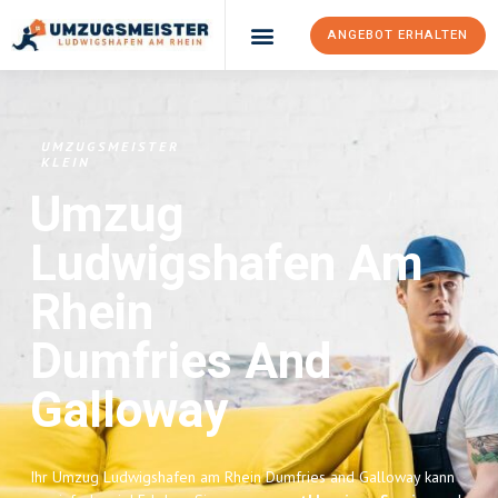
ANGEBOT ERHALTEN
UMZUGSMEISTER
KLEIN
Umzug
Ludwigshafen Am
Rhein
Dumfries And
Galloway
Ihr Umzug Ludwigshafen am Rhein Dumfries and Galloway kann