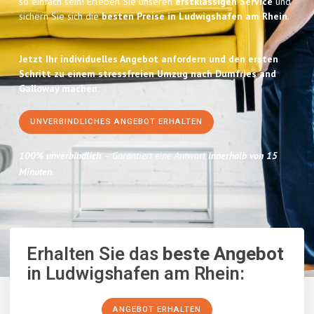
so einfach sein! Erleben Sie unseren
erstklassigen Service
und
sichern Sie sich die
besten Preise in Ludwigshafen am Rhein
.
Jetzt Ihr individuelles Angebot anfordern und den ersten
Schritt zu einem stressfreien Umzug nach Dumfries and
Galloway machen:
UNVERBINDLICHES ANGEBOT ERHALTEN
100% unverbindlich
– Garantiert eine Antwort
innerhalb von 15
Minuten
.
Erhalten Sie das
beste Angebot
in Ludwigshafen am Rhein:
ANGEBOT ERHALTEN