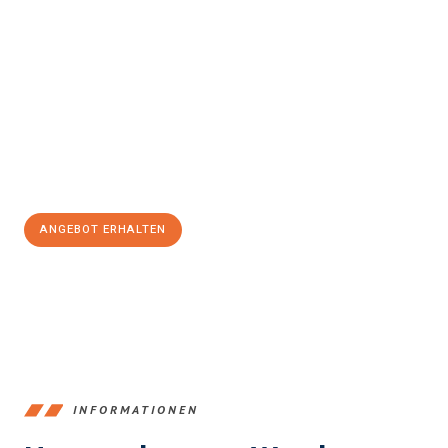
Erleben Sie mit Umzugsmeister Klein Ludwigshafen am Rhein, wie
einfach und stressfrei Ihr Umzug Ludwigshafen am Rhein
Falkirk
sein kann. Unser Expertenteam steht bereit, um Ihnen
einen reibungslosen Übergang in Ihr neues Zuhause zu
garantieren.
Jetzt
unverbindliches Angebot
erhalten &
100€ sparen:
ANGEBOT ERHALTEN
+4915792653362
INFORMATIONEN