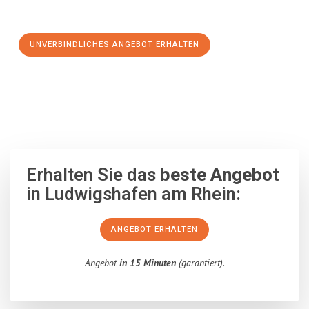
Schritt zu einem stressfreien Umzug nach Falkirk machen:
UNVERBINDLICHES ANGEBOT ERHALTEN
100% unverbindlich
– Garantiert eine Antwort
innerhalb von 15
Minuten
.
Erhalten Sie das
beste Angebot
in Ludwigshafen am Rhein:
ANGEBOT ERHALTEN
Angebot
in 15 Minuten
(garantiert).