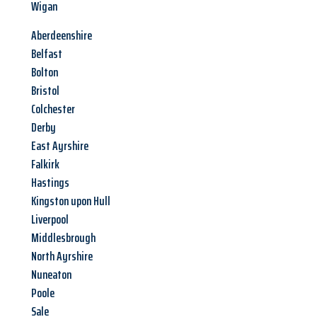
Wigan
Aberdeenshire
Belfast
Bolton
Bristol
Colchester
Derby
East Ayrshire
Falkirk
Hastings
Kingston upon Hull
Liverpool
Middlesbrough
North Ayrshire
Nuneaton
Poole
Sale