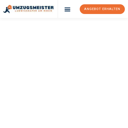
ANGEBOT ERHALTEN
UMZUGSMEISTER
KLEIN
Umzug
Ludwigshafen Am
Rhein
Falkirk
Ihr Umzug Ludwigshafen am Rhein Falkirk kann so einfach sein!
Erleben Sie unseren
erstklassigen Service
und sichern Sie sich
die
besten Preise in Ludwigshafen am Rhein
.
Jetzt Ihr individuelles Angebot anfordern und den ersten