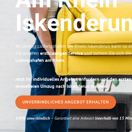
Am Rhein
Iskenderu
Ihr Umzug Ludwigshafen am Rhein Iskenderun kann so ein
Sie unseren
erstklassigen Service
und sichern Sie sich di
Ludwigshafen am Rhein
.
Jetzt Ihr individuelles Angebot anfordern und den ersten
stressfreien Umzug nach Iskenderun machen:
UNVERBINDLICHES ANGEBOT ERHALTEN
100% unverbindlich
– Garantiert eine Antwort
innerhalb von 15 Min