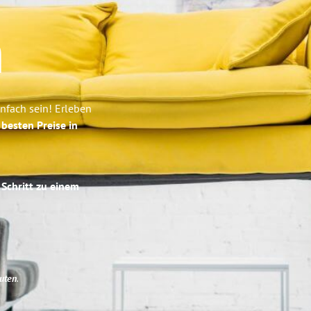
n
fach sein! Erleben
e
besten Preise in
 Schritt zu einem
uten
.