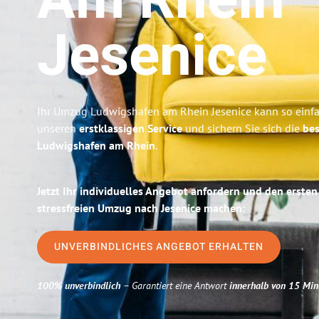
Am Rhein
Jesenice
Ihr Umzug Ludwigshafen am Rhein Jesenice kann so einfac
unseren
erstklassigen Service
und sichern Sie sich die
bes
Ludwigshafen am Rhein
.
Jetzt Ihr individuelles Angebot anfordern und den ersten
stressfreien Umzug nach Jesenice machen:
UNVERBINDLICHES ANGEBOT ERHALTEN
100% unverbindlich
– Garantiert eine Antwort
innerhalb von 15 Min