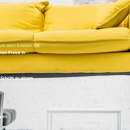
h sein! Erleben Sie
ten Preise in
 Schritt zu einem
uten
.