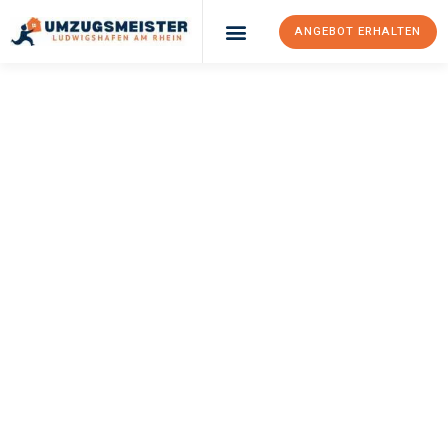
ANGEBOT ERHALTEN
UMZUGSMEISTER
KLEIN
Umzug
Ludwigshafen Am
Rhein
Kiziltepe
Ihr Umzug Ludwigshafen am Rhein Kiziltepe kann so einfach sein!
Erleben Sie unseren
erstklassigen Service
und sichern Sie sich
die
besten Preise in Ludwigshafen am Rhein
.
Jetzt Ihr individuelles Angebot anfordern und den ersten