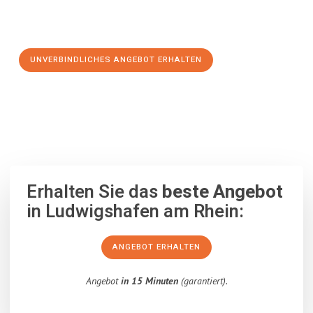
Schritt zu einem stressfreien Umzug nach Kiziltepe
machen:
UNVERBINDLICHES ANGEBOT ERHALTEN
100% unverbindlich
– Garantiert eine Antwort
innerhalb von 15
Minuten
.
Erhalten Sie das
beste Angebot
in Ludwigshafen am Rhein:
ANGEBOT ERHALTEN
Angebot
in 15 Minuten
(garantiert).