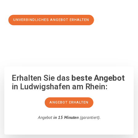
Schritt zu einem stressfreien Umzug nach Tarsus machen:
UNVERBINDLICHES ANGEBOT ERHALTEN
100% unverbindlich
– Garantiert eine Antwort
innerhalb von 15
Minuten
.
Erhalten Sie das
beste Angebot
in Ludwigshafen am Rhein:
ANGEBOT ERHALTEN
Angebot
in 15 Minuten
(garantiert).