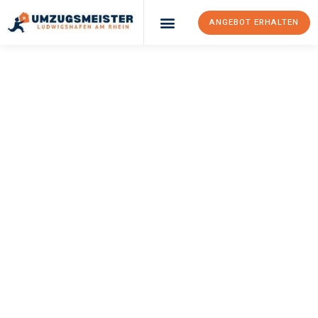
ANGEBOT ERHALTEN
UMZUGSMEISTER
KLEIN
Umzug
Ludwigshafen Am
Rhein
Tarsus
Ihr Umzug Ludwigshafen am Rhein Tarsus kann so einfach sein!
Erleben Sie unseren
erstklassigen Service
und sichern Sie sich
die
besten Preise in Ludwigshafen am Rhein
.
Jetzt Ihr individuelles Angebot anfordern und den ersten