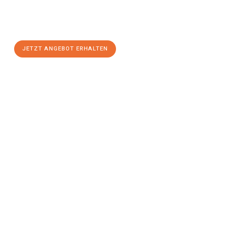
Ludwigshafen am Rhein
zum Best-Preis! Nutzen Sie die
Gelegenheit für einen
stressfreien Umzug
mit maximalem
Komfort:
JETZT ANGEBOT ERHALTEN