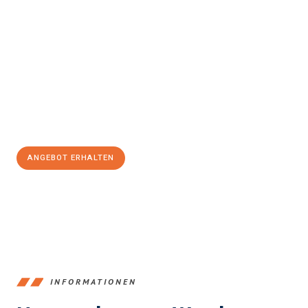
Erleben Sie mit Umzugsmeister Klein Ludwigshafen am Rhein, wie
einfach und stressfrei Ihr Umzug Ludwigshafen am Rhein
Tarsus
sein kann. Unser Expertenteam steht bereit, um Ihnen
einen reibungslosen Übergang in Ihr neues Zuhause zu
garantieren.
Jetzt
unverbindliches Angebot
erhalten &
100€ sparen:
ANGEBOT ERHALTEN
+4915792653362
INFORMATIONEN