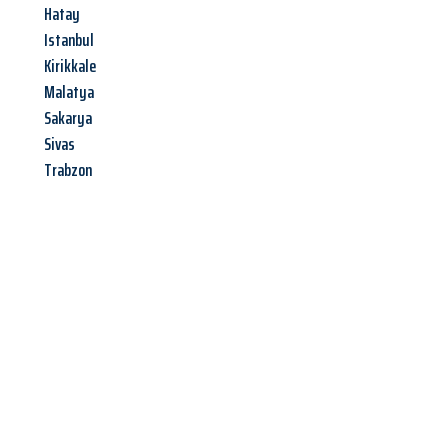
Hatay
Istanbul
Kirikkale
Malatya
Sakarya
Sivas
Trabzon
Jetzt anfragen &
Angebot
mit Best-Preis
erhalten!
Schicken Sie uns jetzt Ihre unverbindliche Anfrage und sichern
Sie sich Ihr
individuelles Umzugsangebot für Ihr Anliegen in