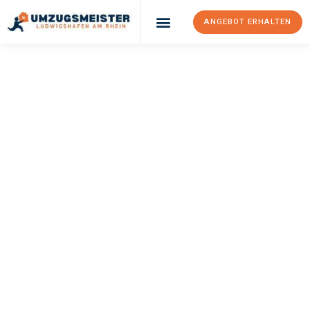
ANGEBOT ERHALTEN
UMZUGSMEISTER
KLEIN
Umzug
Ludwigshafen Am
Rhein
Icel
Ihr Umzug Ludwigshafen am Rhein Icel kann so einfach sein!
Erleben Sie unseren
erstklassigen Service
und sichern Sie sich
die
besten Preise in Ludwigshafen am Rhein
.
Jetzt Ihr individuelles Angebot anfordern und den ersten