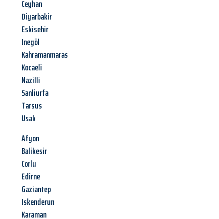
Ceyhan
Diyarbakir
Eskisehir
Inegöl
Kahramanmaras
Kocaeli
Nazilli
Sanliurfa
Tarsus
Usak
Afyon
Balikesir
Corlu
Edirne
Gaziantep
Iskenderun
Karaman