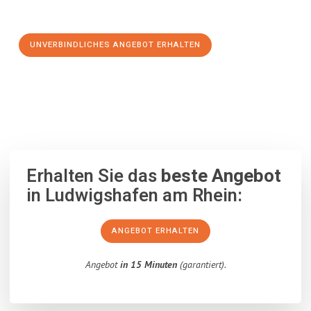
Schritt zu einem stressfreien Umzug nach Icel machen:
UNVERBINDLICHES ANGEBOT ERHALTEN
100% unverbindlich
– Garantiert eine Antwort
innerhalb von 15
Minuten
.
Erhalten Sie das
beste Angebot
in Ludwigshafen am Rhein:
ANGEBOT ERHALTEN
Angebot
in 15 Minuten
(garantiert).