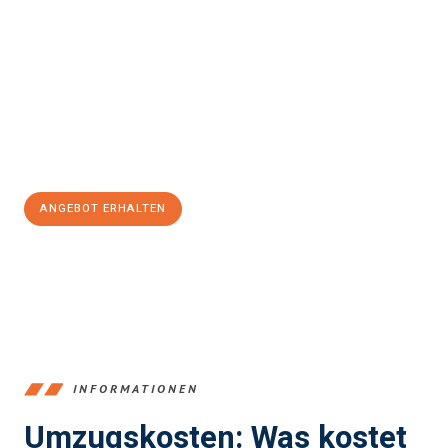
Erleben Sie mit Umzugsmeister Klein Ludwigshafen am Rhein, wie
einfach und stressfrei Ihr Umzug Ludwigshafen am Rhein
Icel
sein kann. Unser Expertenteam steht bereit, um Ihnen einen
reibungslosen Übergang in Ihr neues Zuhause zu garantieren.
Jetzt
unverbindliches Angebot
erhalten &
100€ sparen:
ANGEBOT ERHALTEN
+4915792653362
INFORMATIONEN
Umzugskosten: Was kostet