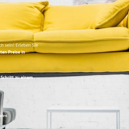
 sein! Erleben Sie
ten Preise in
 Schritt zu einem
uten
.