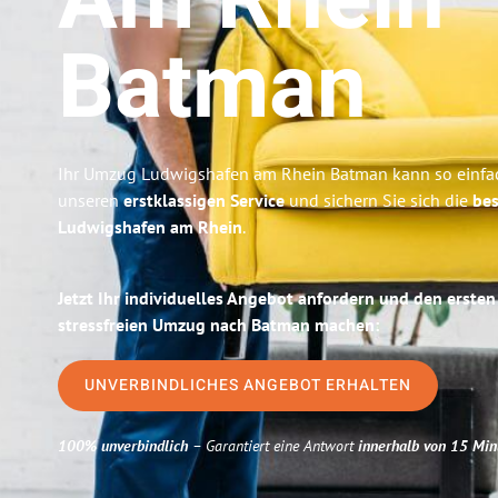
Am Rhein
Batman
Ihr Umzug Ludwigshafen am Rhein Batman kann so einfach
unseren
erstklassigen Service
und sichern Sie sich die
bes
Ludwigshafen am Rhein
.
Jetzt Ihr individuelles Angebot anfordern und den ersten
stressfreien Umzug nach Batman machen:
UNVERBINDLICHES ANGEBOT ERHALTEN
100% unverbindlich
– Garantiert eine Antwort
innerhalb von 15 Min