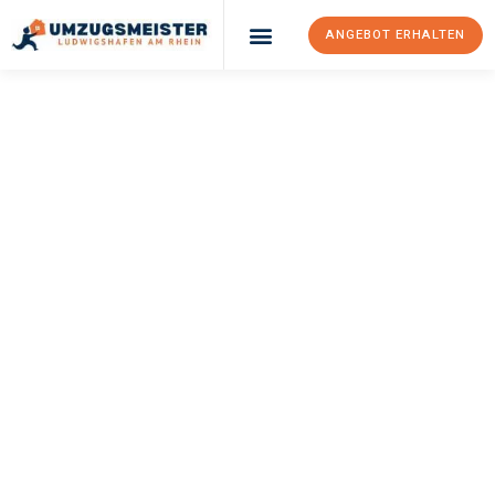
ANGEBOT ERHALTEN
UMZUGSMEISTER
KLEIN
Umzug
Ludwigshafen Am
Rhein
Kayseri
Ihr Umzug Ludwigshafen am Rhein Kayseri kann so einfach sein!
Erleben Sie unseren
erstklassigen Service
und sichern Sie sich
die
besten Preise in Ludwigshafen am Rhein
.
Jetzt Ihr individuelles Angebot anfordern und den ersten