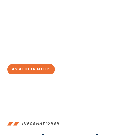
Erleben Sie mit Umzugsmeister Klein Ludwigshafen am Rhein, wie
einfach und stressfrei Ihr Umzug Ludwigshafen am Rhein
Kayseri
sein kann. Unser Expertenteam steht bereit, um Ihnen
einen reibungslosen Übergang in Ihr neues Zuhause zu
garantieren.
Jetzt
unverbindliches Angebot
erhalten &
100€ sparen:
ANGEBOT ERHALTEN
+4915792653362
INFORMATIONEN