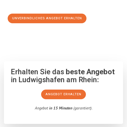
Schritt zu einem stressfreien Umzug nach Kayseri machen:
UNVERBINDLICHES ANGEBOT ERHALTEN
100% unverbindlich
– Garantiert eine Antwort
innerhalb von 15
Minuten
.
Erhalten Sie das
beste Angebot
in Ludwigshafen am Rhein:
ANGEBOT ERHALTEN
Angebot
in 15 Minuten
(garantiert).