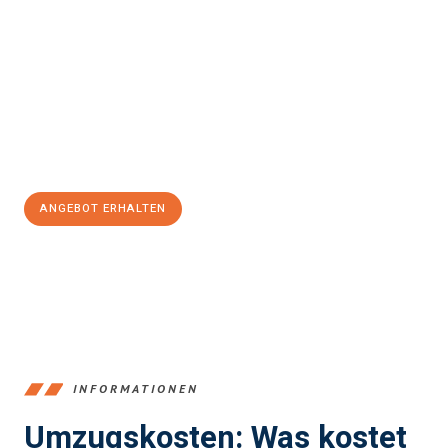
Erleben Sie mit Umzugsmeister Klein Ludwigshafen am Rhein, wie
einfach und stressfrei Ihr Umzug Ludwigshafen am Rhein
Konya
sein kann. Unser Expertenteam steht bereit, um Ihnen einen
reibungslosen Übergang in Ihr neues Zuhause zu garantieren.
Jetzt
unverbindliches Angebot
erhalten &
100€ sparen:
ANGEBOT ERHALTEN
+4915792653362
INFORMATIONEN
Umzugskosten: Was kostet