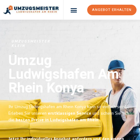
ANGEBOT ERHALTEN
UMZUGSMEISTER
KLEIN
Umzug
Ludwigshafen Am
Rhein
Konya
Ihr Umzug Ludwigshafen am Rhein Konya kann so einfach sein!
Erleben Sie unseren
erstklassigen Service
und sichern Sie sich
die
besten Preise in Ludwigshafen am Rhein
.
Jetzt Ihr individuelles Angebot anfordern und den ersten