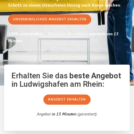
Schritt zu einem stressfreien Umzug nach Konya machen:
UNVERBINDLICHES ANGEBOT ERHALTEN
100% unverbindlich
– Garantiert eine Antwort
innerhalb von 15
Minuten
.
Erhalten Sie das
beste Angebot
in Ludwigshafen am Rhein:
ANGEBOT ERHALTEN
Angebot
in 15 Minuten
(garantiert).