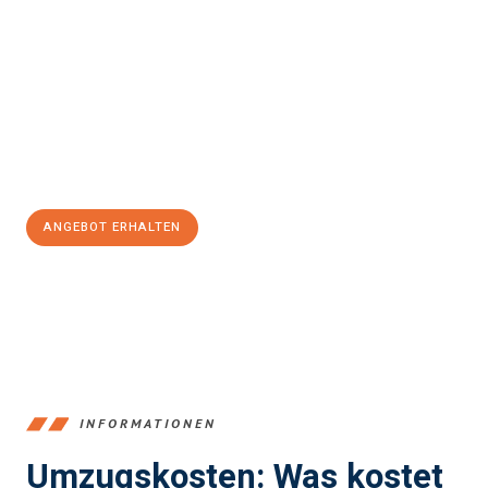
Erleben Sie mit Umzugsmeister Klein Ludwigshafen am Rhein, wie
einfach und stressfrei Ihr Umzug Ludwigshafen am Rhein
Inegöl
sein kann. Unser Expertenteam steht bereit, um Ihnen einen
reibungslosen Übergang in Ihr neues Zuhause zu garantieren.
Jetzt
unverbindliches Angebot
erhalten &
100€ sparen:
ANGEBOT ERHALTEN
+4915792653362
INFORMATIONEN
Umzugskosten: Was kostet