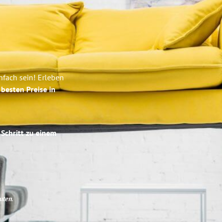
d
fach sein! Erleben
e
besten Preise in
 Schritt zu einem
uten
.