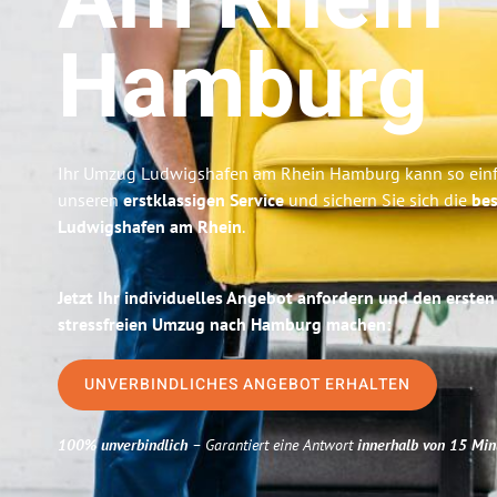
Am Rhein
Hamburg
Ihr Umzug Ludwigshafen am Rhein Hamburg kann so einfa
unseren
erstklassigen Service
und sichern Sie sich die
bes
Ludwigshafen am Rhein
.
Jetzt Ihr individuelles Angebot anfordern und den ersten
stressfreien Umzug nach Hamburg machen:
UNVERBINDLICHES ANGEBOT ERHALTEN
100% unverbindlich
– Garantiert eine Antwort
innerhalb von 15 Min