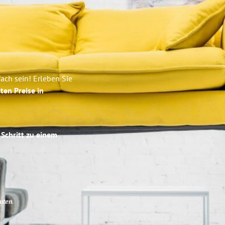
ch sein! Erleben Sie
ten Preise in
 Schritt zu einem
uten
.