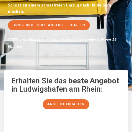
Schritt zu einem stressfreien Umzug nach Heidelberg
machen:
UNVERBINDLICHES ANGEBOT ERHALTEN
100% unverbindlich
– Garantiert eine Antwort
innerhalb von 15
Minuten
.
Erhalten Sie das
beste Angebot
in Ludwigshafen am Rhein:
ANGEBOT ERHALTEN