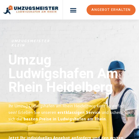
ANGEBOT ERHALTEN
UMZUGSMEISTER
KLEIN
Umzug
Ludwigshafen Am
Rhein
Heidelberg
Ihr Umzug Ludwigshafen am Rhein Heidelberg kann so einfach
sein! Erleben Sie unseren
erstklassigen Service
und sichern Sie
sich die
besten Preise in Ludwigshafen am Rhein
.
Jetzt Ihr individuelles Angebot anfordern und den ersten