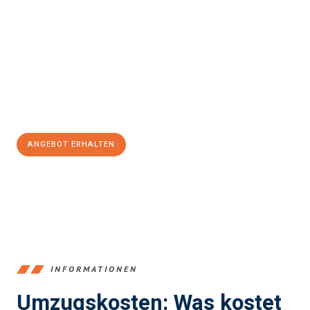
Erleben Sie mit Umzugsmeister Klein Ludwigshafen am Rhein, wie
einfach und stressfrei Ihr Umzug Ludwigshafen am Rhein
Kiel
sein kann. Unser Expertenteam steht bereit, um Ihnen einen
reibungslosen Übergang in Ihr neues Zuhause zu garantieren.
Jetzt
unverbindliches Angebot
erhalten &
100€ sparen:
ANGEBOT ERHALTEN
+4915792653362
INFORMATIONEN
Umzugskosten: Was kostet