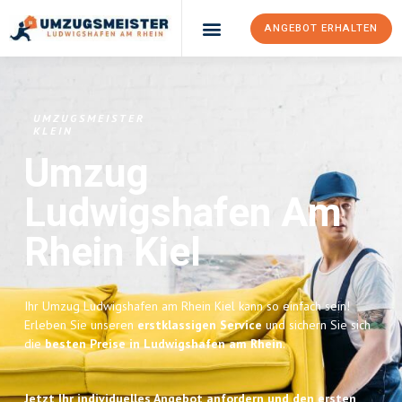
ANGEBOT ERHALTEN
UMZUGSMEISTER
KLEIN
Umzug
Ludwigshafen Am
Rhein
Kiel
Ihr Umzug Ludwigshafen am Rhein Kiel kann so einfach sein!
Erleben Sie unseren
erstklassigen Service
und sichern Sie sich
die
besten Preise in Ludwigshafen am Rhein
.
Jetzt Ihr individuelles Angebot anfordern und den ersten