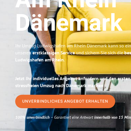
Am Rhein
Dänemark
Ihr Umzug Ludwigshafen am Rhein Dänemark kann so einf
unseren
erstklassigen Service
und sichern Sie sich die
bes
Ludwigshafen am Rhein
.
Jetzt Ihr individuelles Angebot anfordern und den ersten
stressfreien Umzug nach Dänemark machen:
UNVERBINDLICHES ANGEBOT ERHALTEN
100% unverbindlich
– Garantiert eine Antwort
innerhalb von 15 Min