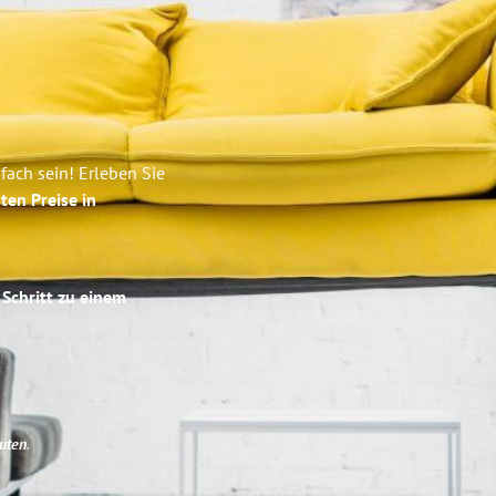
ach sein! Erleben Sie
ten Preise in
 Schritt zu einem
uten
.