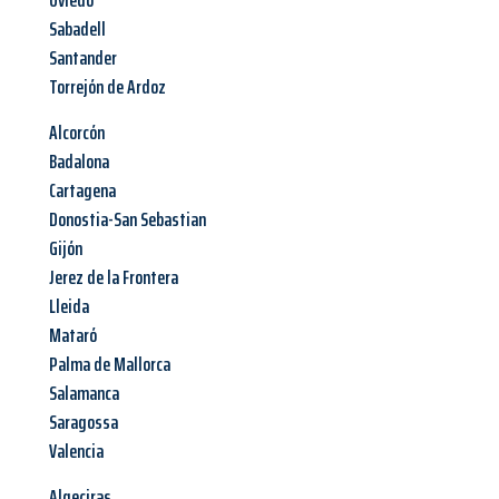
Oviedo
Sabadell
Santander
Torrejón de Ardoz
Alcorcón
Badalona
Cartagena
Donostia-San Sebastian
Gijón
Jerez de la Frontera
Lleida
Mataró
Palma de Mallorca
Salamanca
Saragossa
Valencia
Algeciras