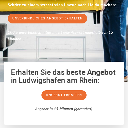
Schritt zu einem stressfreien Umzug nach Lleida machen:
UNVERBINDLICHES ANGEBOT ERHALTEN
100% unverbindlich
– Garantiert eine Antwort
innerhalb von 15
Minuten
.
Erhalten Sie das
beste Angebot
in Ludwigshafen am Rhein:
ANGEBOT ERHALTEN
Angebot
in 15 Minuten
(garantiert).