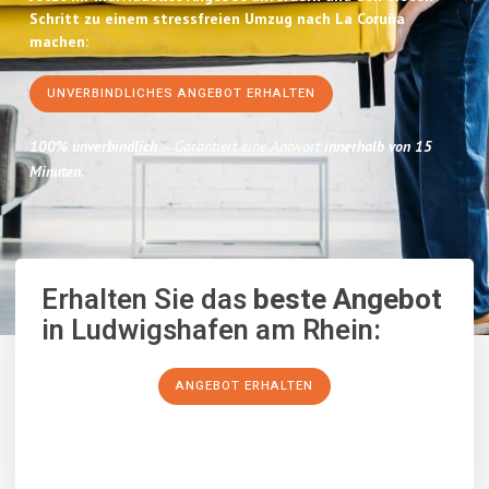
Schritt zu einem stressfreien Umzug nach La Coruña
machen:
UNVERBINDLICHES ANGEBOT ERHALTEN
100% unverbindlich
– Garantiert eine Antwort
innerhalb von 15
Minuten
.
Erhalten Sie das
beste Angebot
in Ludwigshafen am Rhein:
ANGEBOT ERHALTEN