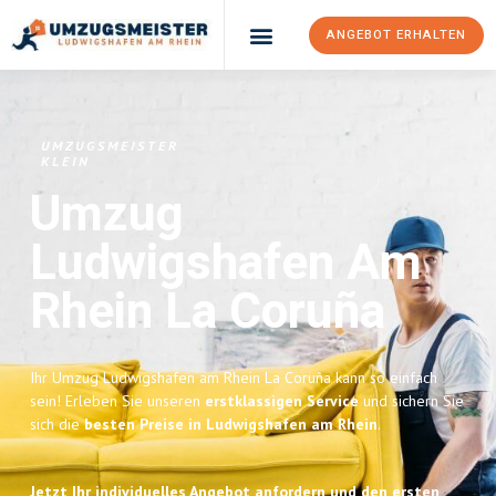
ANGEBOT ERHALTEN
UMZUGSMEISTER
KLEIN
Umzug
Ludwigshafen Am
Rhein
La Coruña
Ihr Umzug Ludwigshafen am Rhein La Coruña kann so einfach
sein! Erleben Sie unseren
erstklassigen Service
und sichern Sie
sich die
besten Preise in Ludwigshafen am Rhein
.
Jetzt Ihr individuelles Angebot anfordern und den ersten