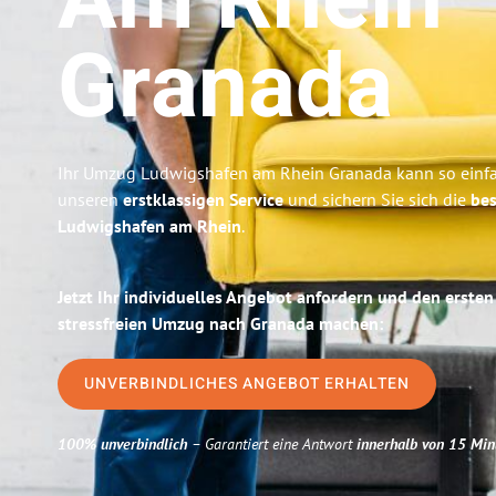
Am Rhein
Granada
Ihr Umzug Ludwigshafen am Rhein Granada kann so einfac
unseren
erstklassigen Service
und sichern Sie sich die
bes
Ludwigshafen am Rhein
.
Jetzt Ihr individuelles Angebot anfordern und den ersten
stressfreien Umzug nach Granada machen:
UNVERBINDLICHES ANGEBOT ERHALTEN
100% unverbindlich
– Garantiert eine Antwort
innerhalb von 15 Min