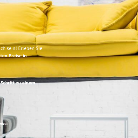
h sein! Erleben Sie
ten Preise in
 Schritt zu einem
uten
.