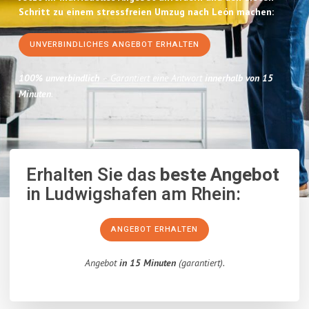
Schritt zu einem stressfreien Umzug nach León machen:
UNVERBINDLICHES ANGEBOT ERHALTEN
100% unverbindlich
– Garantiert eine Antwort
innerhalb von 15
Minuten
.
Erhalten Sie das
beste Angebot
in Ludwigshafen am Rhein:
ANGEBOT ERHALTEN
Angebot
in 15 Minuten
(garantiert).