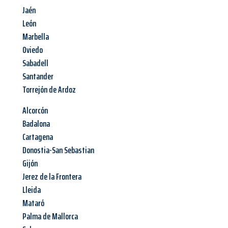
Jaén
León
Marbella
Oviedo
Sabadell
Santander
Torrejón de Ardoz
Alcorcón
Badalona
Cartagena
Donostia-San Sebastian
Gijón
Jerez de la Frontera
Lleida
Mataró
Palma de Mallorca