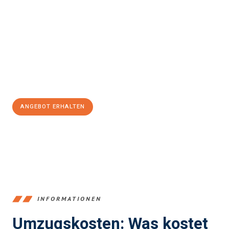
Erleben Sie mit Umzugsmeister Klein Ludwigshafen am Rhein, wie
einfach und stressfrei Ihr Umzug Ludwigshafen am Rhein
León
sein kann. Unser Expertenteam steht bereit, um Ihnen einen
reibungslosen Übergang in Ihr neues Zuhause zu garantieren.
Jetzt
unverbindliches Angebot
erhalten &
100€ sparen:
ANGEBOT ERHALTEN
+4915792653362
INFORMATIONEN
Umzugskosten: Was kostet