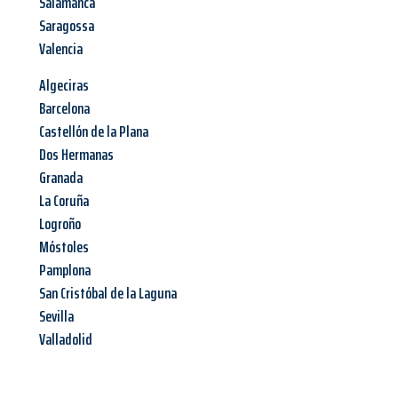
Salamanca
Saragossa
Valencia
Algeciras
Barcelona
Castellón de la Plana
Dos Hermanas
Granada
La Coruña
Logroño
Móstoles
Pamplona
San Cristóbal de la Laguna
Sevilla
Valladolid