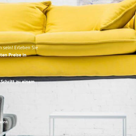
 sein! Erleben Sie
ten Preise in
 Schritt zu einem
uten
.