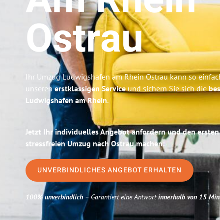
Am Rhein
Ostrau
Ihr Umzug Ludwigshafen am Rhein Ostrau kann so einfach
unseren
erstklassigen Service
und sichern Sie sich die
bes
Ludwigshafen am Rhein
.
Jetzt Ihr individuelles Angebot anfordern und den ersten
stressfreien Umzug nach Ostrau machen:
UNVERBINDLICHES ANGEBOT ERHALTEN
100% unverbindlich
– Garantiert eine Antwort
innerhalb von 15 Min