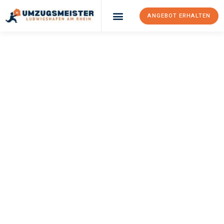
ANGEBOT ERHALTEN
UMZUGSMEISTER
KLEIN
Umzug
Ludwigshafen Am
Rhein
Rybnik
Ihr Umzug Ludwigshafen am Rhein Rybnik kann so einfach sein!
Erleben Sie unseren
erstklassigen Service
und sichern Sie sich
die
besten Preise in Ludwigshafen am Rhein
.
Jetzt Ihr individuelles Angebot anfordern und den ersten