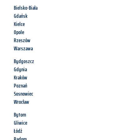
Bielsko-Biała
Gdańsk
Kielce
Opole
Rzeszów
Warszawa
Bydgoszcz
Gdynia
Kraków
Poznań
Sosnowiec
Wrocław
Bytom
Gliwice
Łódź
Radom