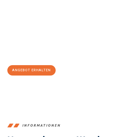
Erleben Sie mit Umzugsmeister Klein Ludwigshafen am Rhein, wie
einfach und stressfrei Ihr Umzug Ludwigshafen am Rhein
Rybnik
sein kann. Unser Expertenteam steht bereit, um Ihnen
einen reibungslosen Übergang in Ihr neues Zuhause zu
garantieren.
Jetzt
unverbindliches Angebot
erhalten &
100€ sparen:
ANGEBOT ERHALTEN
+4915792653362
INFORMATIONEN