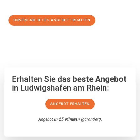
Schritt zu einem stressfreien Umzug nach Rybnik machen:
UNVERBINDLICHES ANGEBOT ERHALTEN
100% unverbindlich
– Garantiert eine Antwort
innerhalb von 15
Minuten
.
Erhalten Sie das
beste Angebot
in Ludwigshafen am Rhein:
ANGEBOT ERHALTEN
Angebot
in 15 Minuten
(garantiert).