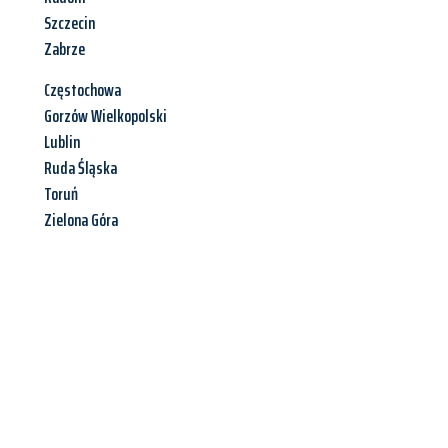
Szczecin
Zabrze
Częstochowa
Gorzów Wielkopolski
Lublin
Ruda Śląska
Toruń
Zielona Góra
Jetzt anfragen &
Angebot
mit Best-Preis
erhalten!