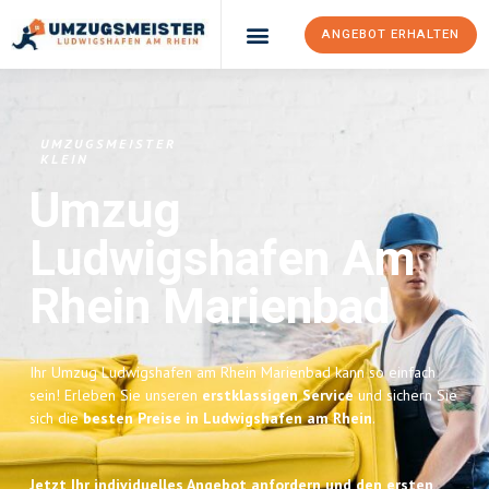
ANGEBOT ERHALTEN
UMZUGSMEISTER
KLEIN
Umzug
Ludwigshafen Am
Rhein
Marienbad
Ihr Umzug Ludwigshafen am Rhein Marienbad kann so einfach
sein! Erleben Sie unseren
erstklassigen Service
und sichern Sie
sich die
besten Preise in Ludwigshafen am Rhein
.
Jetzt Ihr individuelles Angebot anfordern und den ersten