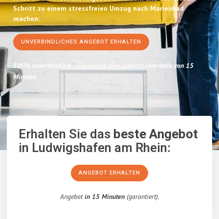
Schritt zu einem stressfreien Umzug nach Marienbad
machen:
UNVERBINDLICHES ANGEBOT ERHALTEN
100% unverbindlich
– Garantiert eine Antwort
innerhalb von 15
Minuten
.
Erhalten Sie das
beste Angebot
in Ludwigshafen am Rhein:
ANGEBOT ERHALTEN
Angebot
in 15 Minuten
(garantiert).