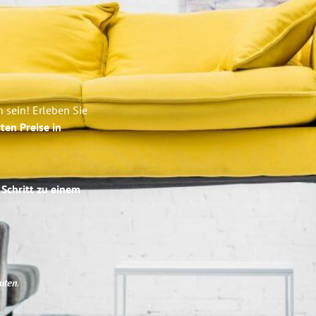
 sein! Erleben Sie
ten Preise in
 Schritt zu einem
uten
.