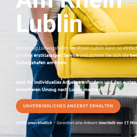
Am Rhein
Lublin
Ihr Umzug Ludwigshafen am Rhein Lublin kann so einfach
unseren
erstklassigen Service
und sichern Sie sich die
bes
Ludwigshafen am Rhein
.
Jetzt Ihr individuelles Angebot anfordern und den ersten
stressfreien Umzug nach Lublin machen:
UNVERBINDLICHES ANGEBOT ERHALTEN
100% unverbindlich
– Garantiert eine Antwort
innerhalb von 15 Min