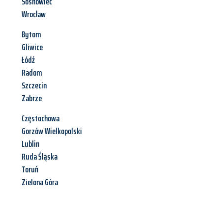
Sosnowiec
Wrocław
Bytom
Gliwice
Łódź
Radom
Szczecin
Zabrze
Częstochowa
Gorzów Wielkopolski
Lublin
Ruda Śląska
Toruń
Zielona Góra