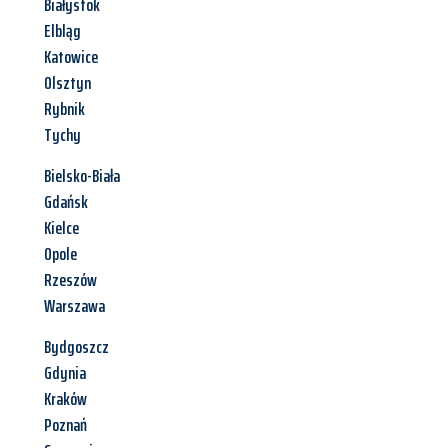
Białystok
Elbląg
Katowice
Olsztyn
Rybnik
Tychy
Bielsko-Biała
Gdańsk
Kielce
Opole
Rzeszów
Warszawa
Bydgoszcz
Gdynia
Kraków
Poznań