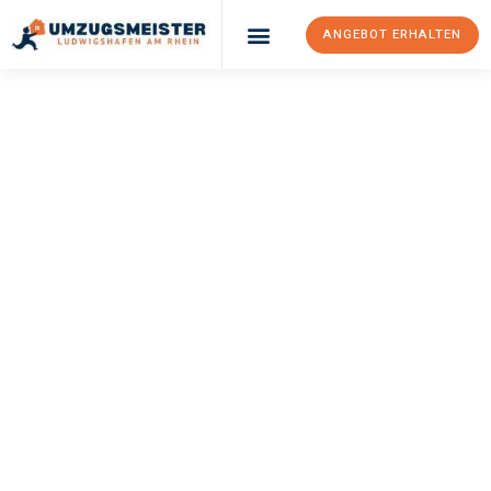
ANGEBOT ERHALTEN
UMZUGSMEISTER
KLEIN
Umzug
Ludwigshafen Am
Rhein
Elbląg
Ihr Umzug Ludwigshafen am Rhein Elbląg kann so einfach sein!
Erleben Sie unseren
erstklassigen Service
und sichern Sie sich
die
besten Preise in Ludwigshafen am Rhein
.
Jetzt Ihr individuelles Angebot anfordern und den ersten