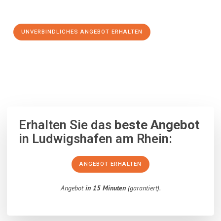
Schritt zu einem stressfreien Umzug nach Elbląg machen:
UNVERBINDLICHES ANGEBOT ERHALTEN
100% unverbindlich
– Garantiert eine Antwort
innerhalb von 15
Minuten
.
Erhalten Sie das
beste Angebot
in Ludwigshafen am Rhein:
ANGEBOT ERHALTEN
Angebot
in 15 Minuten
(garantiert).