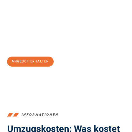
Erleben Sie mit Umzugsmeister Klein Ludwigshafen am Rhein, wie
einfach und stressfrei Ihr Umzug Ludwigshafen am Rhein
Elbląg
sein kann. Unser Expertenteam steht bereit, um Ihnen einen
reibungslosen Übergang in Ihr neues Zuhause zu garantieren.
Jetzt
unverbindliches Angebot
erhalten &
100€ sparen:
ANGEBOT ERHALTEN
+4915792653362
INFORMATIONEN
Umzugskosten: Was kostet