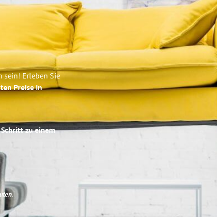
 sein! Erleben Sie
ten Preise in
 Schritt zu einem
uten
.