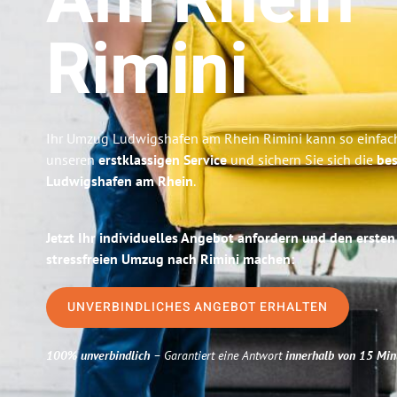
Am Rhein
Rimini
Ihr Umzug Ludwigshafen am Rhein Rimini kann so einfach
unseren
erstklassigen Service
und sichern Sie sich die
bes
Ludwigshafen am Rhein
.
Jetzt Ihr individuelles Angebot anfordern und den ersten
stressfreien Umzug nach Rimini machen:
UNVERBINDLICHES ANGEBOT ERHALTEN
100% unverbindlich
– Garantiert eine Antwort
innerhalb von 15 Min