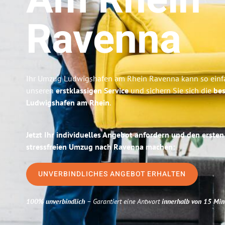
Am Rhein
Ravenna
Ihr Umzug Ludwigshafen am Rhein Ravenna kann so einfa
unseren
erstklassigen Service
und sichern Sie sich die
bes
Ludwigshafen am Rhein
.
Jetzt Ihr individuelles Angebot anfordern und den ersten
stressfreien Umzug nach Ravenna machen:
UNVERBINDLICHES ANGEBOT ERHALTEN
100% unverbindlich
– Garantiert eine Antwort
innerhalb von 15 Min