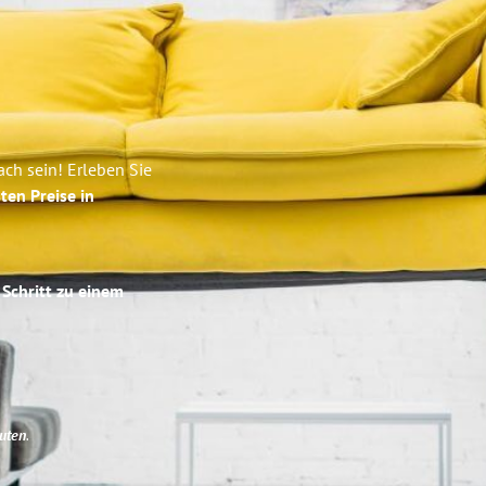
ch sein! Erleben Sie
ten Preise in
 Schritt zu einem
uten
.