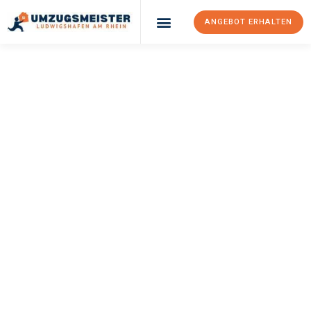
ANGEBOT ERHALTEN
UMZUGSMEISTER
KLEIN
Umzug
Ludwigshafen Am
Rhein
Bergamo
Ihr Umzug Ludwigshafen am Rhein Bergamo kann so einfach
sein! Erleben Sie unseren
erstklassigen Service
und sichern Sie
sich die
besten Preise in Ludwigshafen am Rhein
.
Jetzt Ihr individuelles Angebot anfordern und den ersten