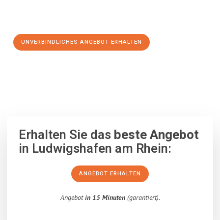
Schritt zu einem stressfreien Umzug nach Bergamo
machen:
UNVERBINDLICHES ANGEBOT ERHALTEN
100% unverbindlich
– Garantiert eine Antwort
innerhalb von 15
Minuten
.
Erhalten Sie das
beste Angebot
in Ludwigshafen am Rhein:
ANGEBOT ERHALTEN
Angebot
in 15 Minuten
(garantiert).