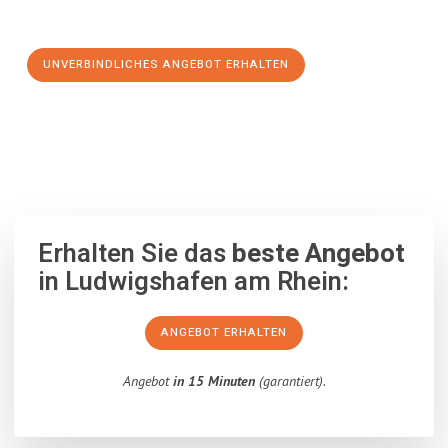
Schritt zu einem stressfreien Umzug nach Volos machen:
UNVERBINDLICHES ANGEBOT ERHALTEN
100% unverbindlich
– Garantiert eine Antwort
innerhalb von 15
Minuten
.
Erhalten Sie das
beste Angebot
in Ludwigshafen am Rhein:
ANGEBOT ERHALTEN
Angebot
in 15 Minuten
(garantiert).