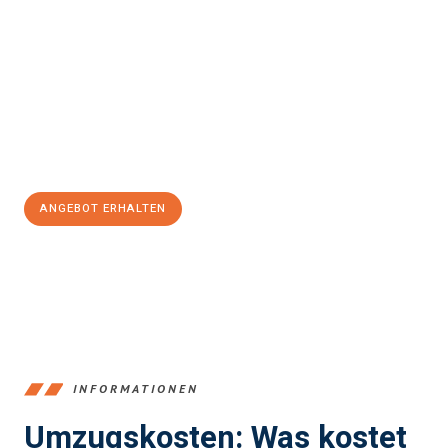
Erleben Sie mit Umzugsmeister Klein Ludwigshafen am Rhein, wie
einfach und stressfrei Ihr Umzug Ludwigshafen am Rhein
Volos
sein kann. Unser Expertenteam steht bereit, um Ihnen einen
reibungslosen Übergang in Ihr neues Zuhause zu garantieren.
Jetzt
unverbindliches Angebot
erhalten &
100€ sparen:
ANGEBOT ERHALTEN
+4915792653362
INFORMATIONEN
Umzugskosten: Was kostet