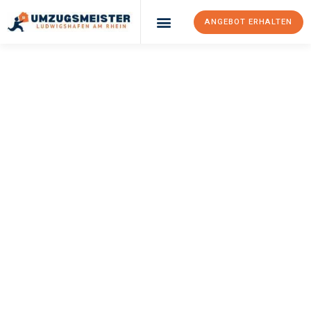
ANGEBOT ERHALTEN
UMZUGSMEISTER
KLEIN
Umzug
Ludwigshafen Am
Rhein
Volos
Ihr Umzug Ludwigshafen am Rhein Volos kann so einfach sein!
Erleben Sie unseren
erstklassigen Service
und sichern Sie sich
die
besten Preise in Ludwigshafen am Rhein
.
Jetzt Ihr individuelles Angebot anfordern und den ersten