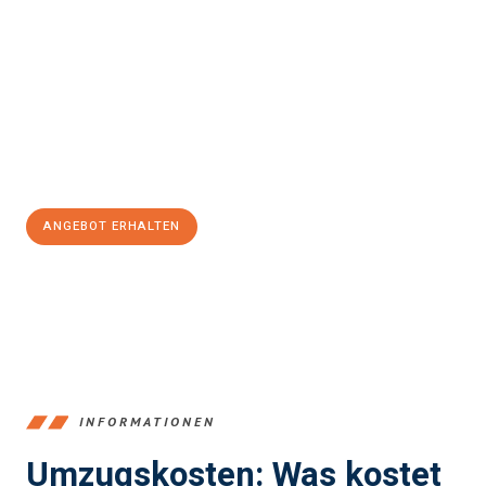
Erleben Sie mit Umzugsmeister Klein Ludwigshafen am Rhein, wie
einfach und stressfrei Ihr Umzug Ludwigshafen am Rhein
Piräus
sein kann. Unser Expertenteam steht bereit, um Ihnen einen
reibungslosen Übergang in Ihr neues Zuhause zu garantieren.
Jetzt
unverbindliches Angebot
erhalten &
100€ sparen:
ANGEBOT ERHALTEN
+4915792653362
INFORMATIONEN
Umzugskosten: Was kostet