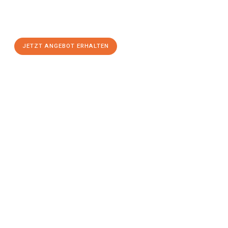
Ludwigshafen am Rhein
zum Best-Preis! Nutzen Sie die
Gelegenheit für einen
stressfreien Umzug
mit maximalem
Komfort:
JETZT ANGEBOT ERHALTEN