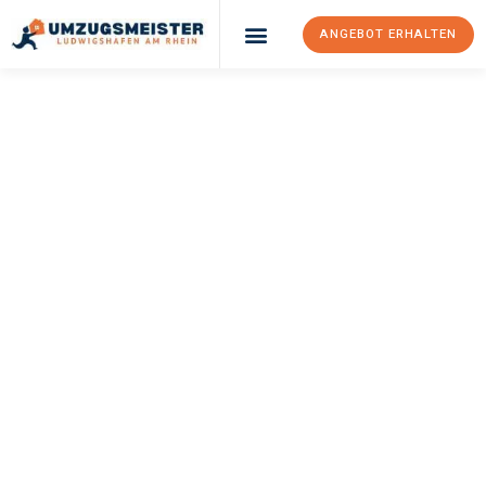
ANGEBOT ERHALTEN
UMZUGSMEISTER
KLEIN
Umzug
Ludwigshafen Am
Rhein
Piräus
Ihr Umzug Ludwigshafen am Rhein Piräus kann so einfach sein!
Erleben Sie unseren
erstklassigen Service
und sichern Sie sich
die
besten Preise in Ludwigshafen am Rhein
.
Jetzt Ihr individuelles Angebot anfordern und den ersten