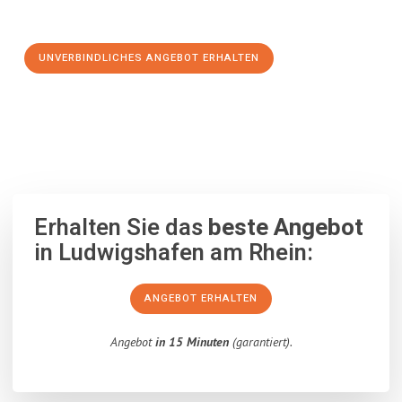
Schritt zu einem stressfreien Umzug nach Piräus machen:
UNVERBINDLICHES ANGEBOT ERHALTEN
100% unverbindlich
– Garantiert eine Antwort
innerhalb von 15
Minuten
.
Erhalten Sie das
beste Angebot
in Ludwigshafen am Rhein:
ANGEBOT ERHALTEN
Angebot
in 15 Minuten
(garantiert).