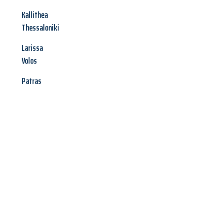
Kallithea
Thessaloniki
Larissa
Volos
Patras
Jetzt anfragen &
Angebot
mit Best-Preis
erhalten!
Schicken Sie uns jetzt Ihre unverbindliche Anfrage und sichern
Sie sich Ihr
individuelles Umzugsangebot für Ihr Anliegen in