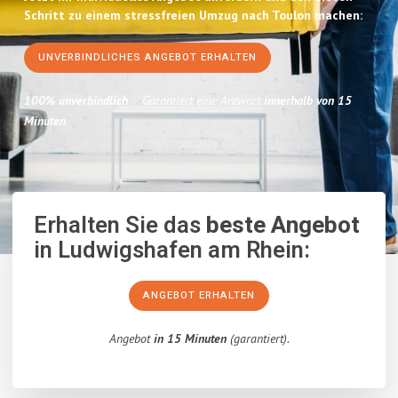
Schritt zu einem stressfreien Umzug nach Toulon machen:
UNVERBINDLICHES ANGEBOT ERHALTEN
100% unverbindlich
– Garantiert eine Antwort
innerhalb von 15
Minuten
.
Erhalten Sie das
beste Angebot
in Ludwigshafen am Rhein:
ANGEBOT ERHALTEN
Angebot
in 15 Minuten
(garantiert).