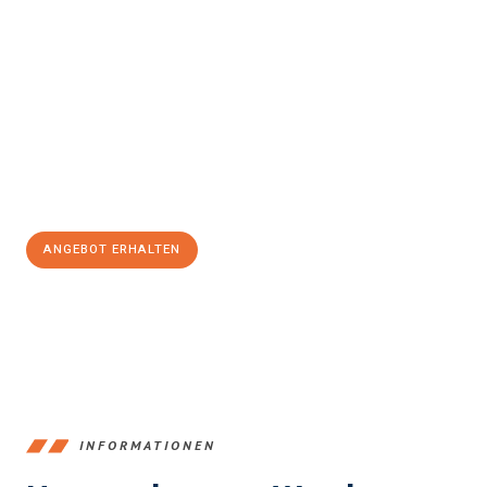
Erleben Sie mit Umzugsmeister Klein Ludwigshafen am Rhein, wie
einfach und stressfrei Ihr Umzug Ludwigshafen am Rhein
Toulon
sein kann. Unser Expertenteam steht bereit, um Ihnen
einen reibungslosen Übergang in Ihr neues Zuhause zu
garantieren.
Jetzt
unverbindliches Angebot
erhalten &
100€ sparen:
ANGEBOT ERHALTEN
+4915792653362
INFORMATIONEN