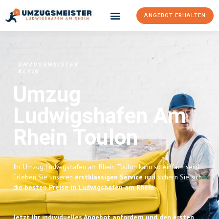
ANGEBOT ERHALTEN
UMZUGSMEISTER
KLEIN
Umzug
Ludwigshafen Am
Rhein
Toulon
Ihr Umzug Ludwigshafen am Rhein Toulon kann so einfach sein!
Erleben Sie unseren
erstklassigen Service
und sichern Sie sich
die
besten Preise in Ludwigshafen am Rhein
.
Jetzt Ihr individuelles Angebot anfordern und den ersten