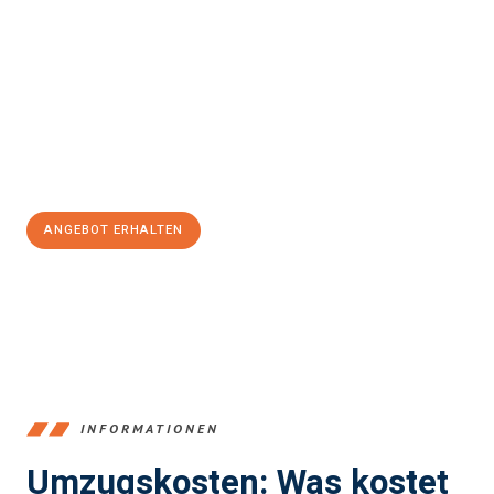
Erleben Sie mit Umzugsmeister Klein Ludwigshafen am Rhein, wie
einfach und stressfrei Ihr Umzug Ludwigshafen am Rhein
Paris
sein kann. Unser Expertenteam steht bereit, um Ihnen einen
reibungslosen Übergang in Ihr neues Zuhause zu garantieren.
Jetzt
unverbindliches Angebot
erhalten &
100€ sparen:
ANGEBOT ERHALTEN
+4915792653362
INFORMATIONEN
Umzugskosten: Was kostet