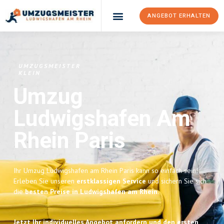
ANGEBOT ERHALTEN
UMZUGSMEISTER
KLEIN
Umzug
Ludwigshafen Am
Rhein
Paris
Ihr Umzug Ludwigshafen am Rhein Paris kann so einfach sein!
Erleben Sie unseren
erstklassigen Service
und sichern Sie sich
die
besten Preise in Ludwigshafen am Rhein
.
Jetzt Ihr individuelles Angebot anfordern und den ersten