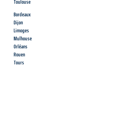
Toulouse
Bordeaux
Dijon
Limoges
Mulhouse
Orléans
Rouen
Tours
Jetzt anfragen &
Angebot
mit Best-Preis
erhalten!
Schicken Sie uns jetzt Ihre unverbindliche Anfrage und sichern