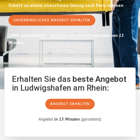
Schritt zu einem stressfreien Umzug nach Paris machen:
UNVERBINDLICHES ANGEBOT ERHALTEN
100% unverbindlich
– Garantiert eine Antwort
innerhalb von 15
Minuten
.
Erhalten Sie das
beste Angebot
in Ludwigshafen am Rhein:
ANGEBOT ERHALTEN
Angebot
in 15 Minuten
(garantiert).