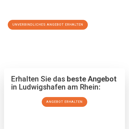
Schritt zu einem stressfreien Umzug nach Montpellier
machen:
UNVERBINDLICHES ANGEBOT ERHALTEN
100% unverbindlich
– Garantiert eine Antwort
innerhalb von 15
Minuten
.
Erhalten Sie das
beste Angebot
in Ludwigshafen am Rhein:
ANGEBOT ERHALTEN