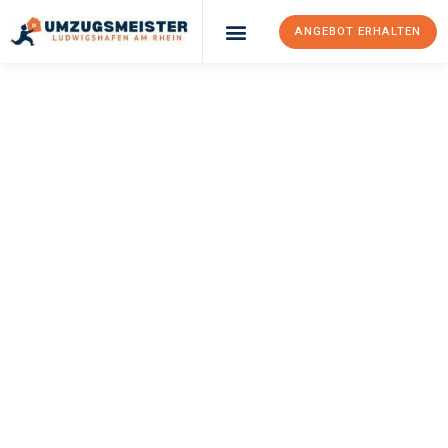
ANGEBOT ERHALTEN
UMZUGSMEISTER
KLEIN
Umzug
Ludwigshafen Am
Rhein
Montpellier
Ihr Umzug Ludwigshafen am Rhein Montpellier kann so einfach
sein! Erleben Sie unseren
erstklassigen Service
und sichern Sie
sich die
besten Preise in Ludwigshafen am Rhein
.
Jetzt Ihr individuelles Angebot anfordern und den ersten