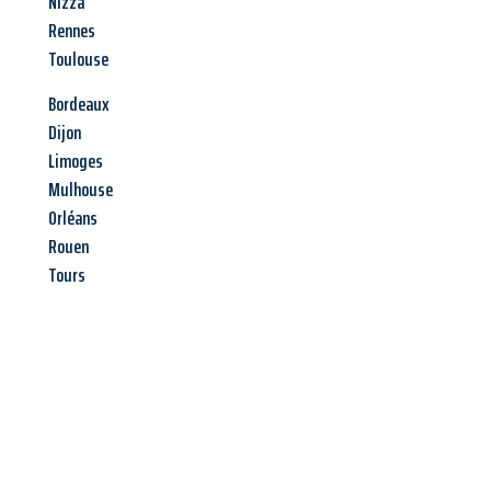
Nizza
Rennes
Toulouse
Bordeaux
Dijon
Limoges
Mulhouse
Orléans
Rouen
Tours
Jetzt anfragen &
Angebot
mit Best-Preis
erhalten!