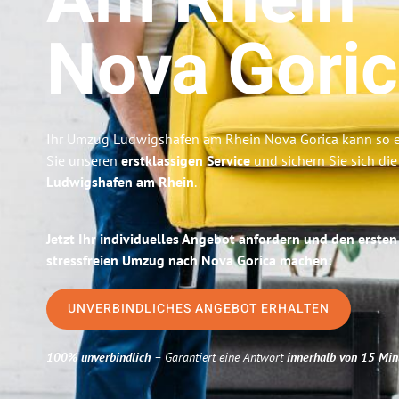
Am Rhein
Nova Gori
Ihr Umzug Ludwigshafen am Rhein Nova Gorica kann so ei
Sie unseren
erstklassigen Service
und sichern Sie sich di
Ludwigshafen am Rhein
.
Jetzt Ihr individuelles Angebot anfordern und den ersten
stressfreien Umzug nach Nova Gorica machen:
UNVERBINDLICHES ANGEBOT ERHALTEN
100% unverbindlich
– Garantiert eine Antwort
innerhalb von 15 Min