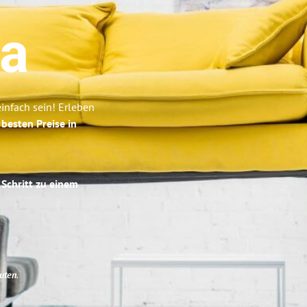
ca
nfach sein! Erleben
e
besten Preise in
 Schritt zu einem
uten
.