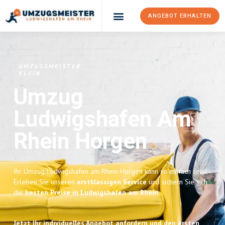
ANGEBOT ERHALTEN
UMZUGSMEISTER
KLEIN
Umzug
Ludwigshafen Am
Rhein
Horgen
Ihr Umzug Ludwigshafen am Rhein Horgen kann so einfach sein!
Erleben Sie unseren
erstklassigen Service
und sichern Sie sich
die
besten Preise in Ludwigshafen am Rhein
.
Jetzt Ihr individuelles Angebot anfordern und den ersten