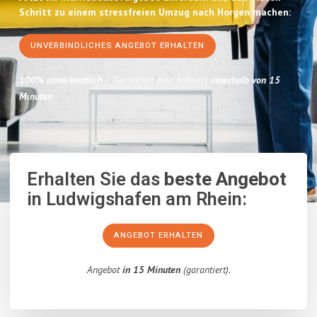
Schritt zu einem stressfreien Umzug nach Horgen machen:
UNVERBINDLICHES ANGEBOT ERHALTEN
100% unverbindlich
– Garantiert eine Antwort
innerhalb von 15
Minuten
.
Erhalten Sie das
beste Angebot
in Ludwigshafen am Rhein:
ANGEBOT ERHALTEN
Angebot
in 15 Minuten
(garantiert).