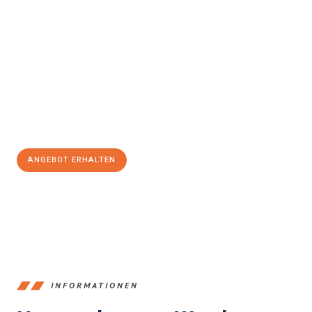
Erleben Sie mit Umzugsmeister Klein Ludwigshafen am Rhein, wie
einfach und stressfrei Ihr Umzug Ludwigshafen am Rhein
Horgen
sein kann. Unser Expertenteam steht bereit, um Ihnen
einen reibungslosen Übergang in Ihr neues Zuhause zu
garantieren.
Jetzt
unverbindliches Angebot
erhalten &
100€ sparen:
ANGEBOT ERHALTEN
+4915792653362
INFORMATIONEN