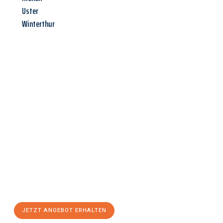
Uster
Winterthur
Jetzt anfragen &
Angebot
mit Best-Preis
erhalten!
Schicken Sie uns jetzt Ihre unverbindliche Anfrage und sichern
Sie sich Ihr
individuelles Umzugsangebot für Ihr Anliegen in
Ludwigshafen am Rhein
zum Best-Preis! Nutzen Sie die
Gelegenheit für einen
stressfreien Umzug
mit maximalem
Komfort:
JETZT ANGEBOT ERHALTEN