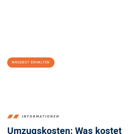
Erleben Sie mit Umzugsmeister Klein Ludwigshafen am Rhein, wie
einfach und stressfrei Ihr Umzug Ludwigshafen am Rhein
Bulle
sein kann. Unser Expertenteam steht bereit, um Ihnen einen
reibungslosen Übergang in Ihr neues Zuhause zu garantieren.
Jetzt
unverbindliches Angebot
erhalten &
100€ sparen:
ANGEBOT ERHALTEN
+4915792653362
INFORMATIONEN
Umzugskosten: Was kostet