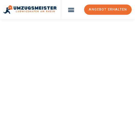
ANGEBOT ERHALTEN
UMZUGSMEISTER
KLEIN
Umzug
Ludwigshafen Am
Rhein
Bulle
Ihr Umzug Ludwigshafen am Rhein Bulle kann so einfach sein!
Erleben Sie unseren
erstklassigen Service
und sichern Sie sich
die
besten Preise in Ludwigshafen am Rhein
.
Jetzt Ihr individuelles Angebot anfordern und den ersten