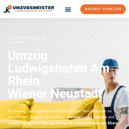
ANGEBOT ERHALTEN
UMZUGSMEISTER
KLEIN
Umzug
Ludwigshafen Am
Rhein
Wiener Neustadt
Ihr Umzug Ludwigshafen am Rhein Wiener Neustadt kann so
einfach sein! Erleben Sie unseren
erstklassigen Service
und
sichern Sie sich die
besten Preise in Ludwigshafen am Rhein
.