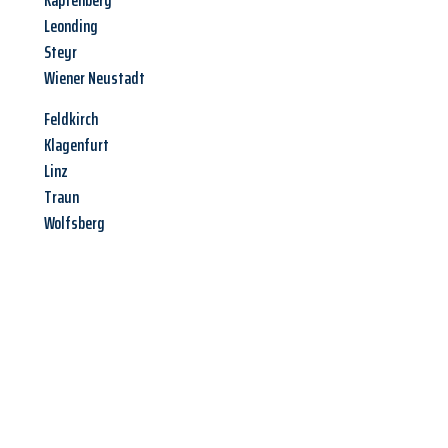
Kapfenberg
Leonding
Steyr
Wiener Neustadt
Feldkirch
Klagenfurt
Linz
Traun
Wolfsberg
Jetzt anfragen &
Angebot
mit Best-Preis
erhalten!