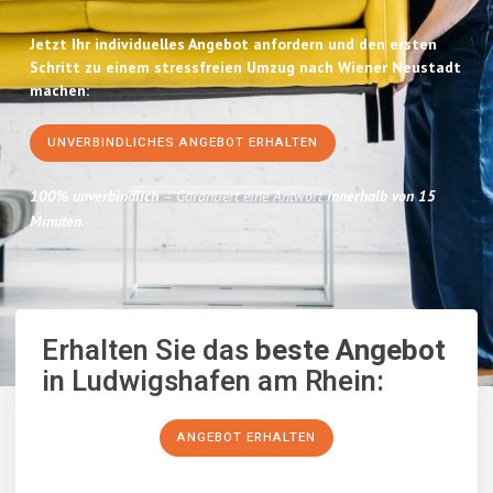
Jetzt Ihr individuelles Angebot anfordern und den ersten
Schritt zu einem stressfreien Umzug nach Wiener Neustadt
machen:
UNVERBINDLICHES ANGEBOT ERHALTEN
100% unverbindlich
– Garantiert eine Antwort
innerhalb von 15
Minuten
.
Erhalten Sie das
beste Angebot
in Ludwigshafen am Rhein:
ANGEBOT ERHALTEN