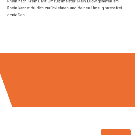
Rhein nach Krems. Mit Umzugsmeister Klein Ludwigshafen am
Rhein kannst du dich zurücklehnen und deinen Umzug stressfrei
genießen.
Umzugsmeister Klein in Zahlen: