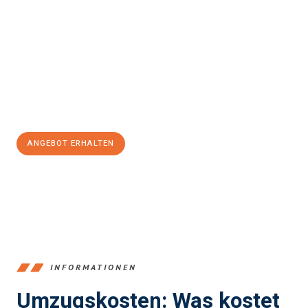
Erleben Sie mit Umzugsmeister Klein Ludwigshafen am Rhein, wie
einfach und stressfrei Ihr Umzug Ludwigshafen am Rhein
Krems
sein kann. Unser Expertenteam steht bereit, um Ihnen einen
reibungslosen Übergang in Ihr neues Zuhause zu garantieren.
Jetzt
unverbindliches Angebot
erhalten &
100€ sparen:
ANGEBOT ERHALTEN
+4915792653362
INFORMATIONEN
Umzugskosten: Was kostet