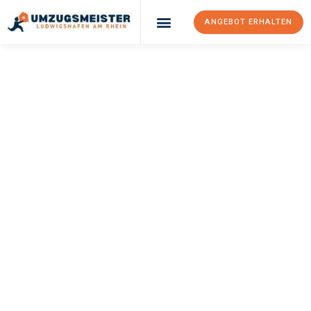
ANGEBOT ERHALTEN
UMZUGSMEISTER
KLEIN
Umzug
Ludwigshafen Am
Rhein
Krems
Ihr Umzug Ludwigshafen am Rhein Krems kann so einfach sein!
Erleben Sie unseren
erstklassigen Service
und sichern Sie sich
die
besten Preise in Ludwigshafen am Rhein
.
Jetzt Ihr individuelles Angebot anfordern und den ersten