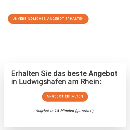
Schritt zu einem stressfreien Umzug nach Krems machen:
UNVERBINDLICHES ANGEBOT ERHALTEN
100% unverbindlich
– Garantiert eine Antwort
innerhalb von 15
Minuten
.
Erhalten Sie das
beste Angebot
in Ludwigshafen am Rhein:
ANGEBOT ERHALTEN
Angebot
in 15 Minuten
(garantiert).