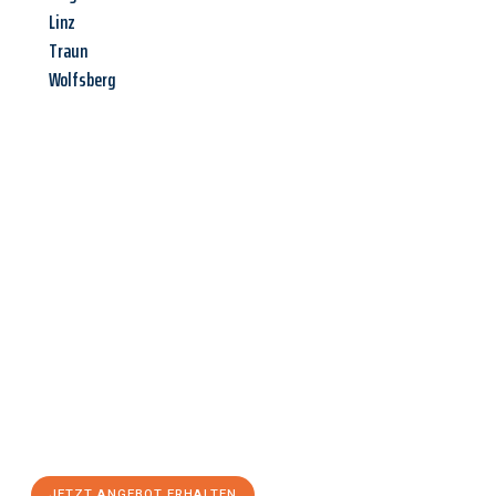
Linz
Traun
Wolfsberg
Jetzt anfragen &
Angebot
mit Best-Preis
erhalten!
Schicken Sie uns jetzt Ihre unverbindliche Anfrage und sichern
Sie sich Ihr
individuelles Umzugsangebot für Ihr Anliegen in
Ludwigshafen am Rhein
zum Best-Preis! Nutzen Sie die
Gelegenheit für einen
stressfreien Umzug
mit maximalem
Komfort:
JETZT ANGEBOT ERHALTEN