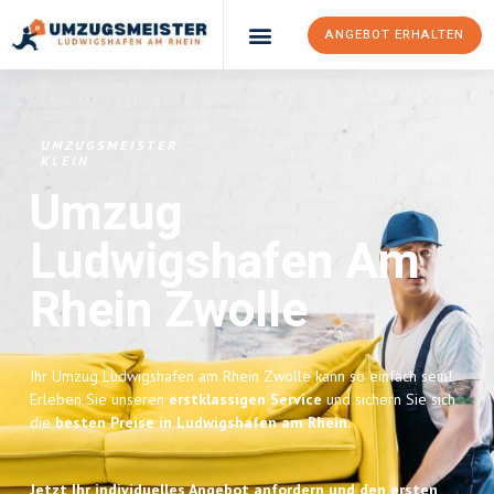
ANGEBOT ERHALTEN
UMZUGSMEISTER
KLEIN
Umzug
Ludwigshafen Am
Rhein
Zwolle
Ihr Umzug Ludwigshafen am Rhein Zwolle kann so einfach sein!
Erleben Sie unseren
erstklassigen Service
und sichern Sie sich
die
besten Preise in Ludwigshafen am Rhein
.
Jetzt Ihr individuelles Angebot anfordern und den ersten