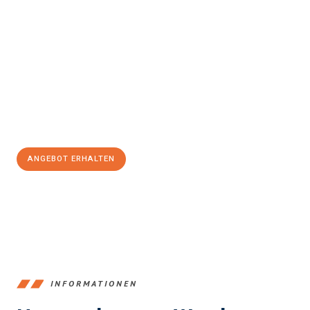
Erleben Sie mit Umzugsmeister Klein Ludwigshafen am Rhein, wie
einfach und stressfrei Ihr Umzug Ludwigshafen am Rhein
Zwolle
sein kann. Unser Expertenteam steht bereit, um Ihnen
einen reibungslosen Übergang in Ihr neues Zuhause zu
garantieren.
Jetzt
unverbindliches Angebot
erhalten &
100€ sparen:
ANGEBOT ERHALTEN
+4915792653362
INFORMATIONEN