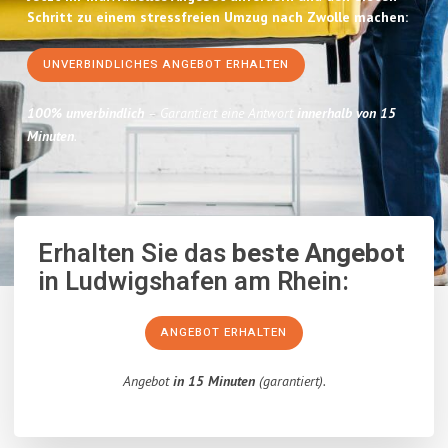
Schritt zu einem stressfreien Umzug nach Zwolle machen:
UNVERBINDLICHES ANGEBOT ERHALTEN
100% unverbindlich
– Garantiert eine Antwort
innerhalb von 15
Minuten
.
Erhalten Sie das
beste Angebot
in Ludwigshafen am Rhein:
ANGEBOT ERHALTEN
Angebot
in 15 Minuten
(garantiert).