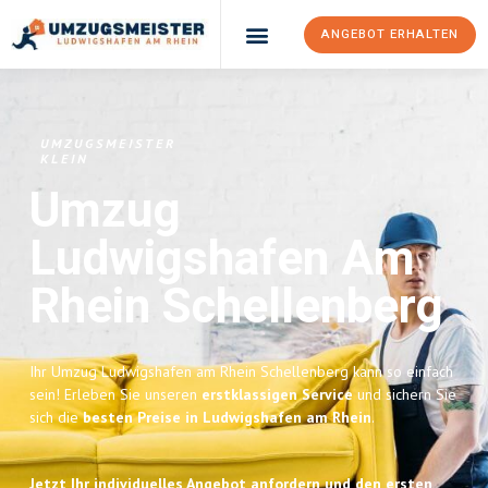
ANGEBOT ERHALTEN
UMZUGSMEISTER
KLEIN
Umzug
Ludwigshafen Am
Rhein
Schellenberg
Ihr Umzug Ludwigshafen am Rhein Schellenberg kann so einfach
sein! Erleben Sie unseren
erstklassigen Service
und sichern Sie
sich die
besten Preise in Ludwigshafen am Rhein
.
Jetzt Ihr individuelles Angebot anfordern und den ersten