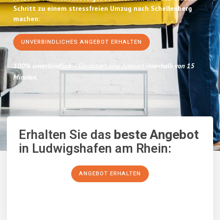
Schritt zu einem stressfreien Umzug nach Schellenberg
machen:
UNVERBINDLICHES ANGEBOT ERHALTEN
100% unverbindlich
– Garantiert eine Antwort
innerhalb von 15
Minuten
.
Erhalten Sie das
beste Angebot
in Ludwigshafen am Rhein:
ANGEBOT ERHALTEN